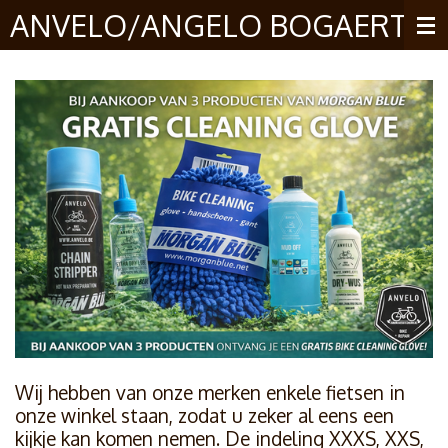
ANVELO/ANGELO BOGAERT
Ga
direct
naar
de
hoofdinhoud
Wij hebben van onze merken enkele fietsen in
onze winkel staan, zodat u zeker al eens een
kijkje kan komen nemen. De indeling XXXS, XXS,