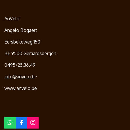
AnVelo
Angelo Bogaert
Eersbekeweg 150
BE 9500 Geraardsbergen
0495/25.36.49
info@anvelo.be
www.anvelo.be
W
F
I